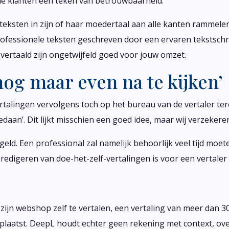
ële klanten een teken van betrouwbaarheid.
e teksten in zijn of haar moedertaal aan alle kanten rammele
 Professionele teksten geschreven door een ervaren tekstschr
vertaald zijn ongetwijfeld goed voor jouw omzet.
 nog maar even na te kijken’
ertalingen vervolgens toch op het bureau van de vertaler t
daan’. Dit lijkt misschien een goed idee, maar wij verzekeren j
geld. Een professional zal namelijk behoorlijk veel tijd moet
 redigeren van doe-het-zelf-vertalingen is voor een vertale
ijn webshop zelf te vertalen, een vertaling van meer dan 3
 geplaatst. DeepL houdt echter geen rekening met context, 