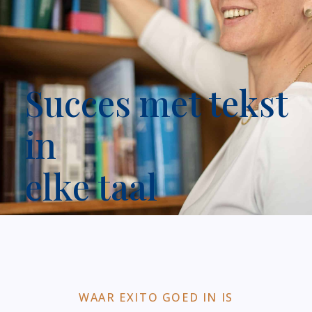
Succes met tekst
in
elke taal
WAAR EXITO GOED IN IS