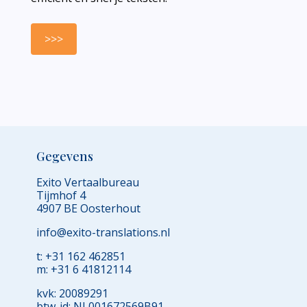
>>>
Gegevens
Exito Vertaalbureau
Tijmhof 4
4907 BE Oosterhout
info@exito-translations.nl
t: +31 162 462851
m: +31 6 41812114
kvk: 20089291
btw-id: NL001672569B91