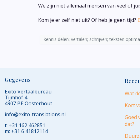
We zijn niet allemaal mensen van veel of ju
Kom je er zelf niet uit? Of heb je geen tijd?
B
kennis delen; vertalen; schrijven; teksten optima
Gegevens
Recen
Exito Vertaalbureau
Wat do
Tijmhof 4
4907 BE Oosterhout
Kort v
info@exito-translations.nl
Goed v
dat?
t: +31 162 462851
m: +31 6 41812114
Duurza