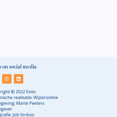
o on social media
right © 2022 Exito
nische realisatie:
Wijzeronline
geving:
Marte Peeters
mgever
grafie:
Job Stribos