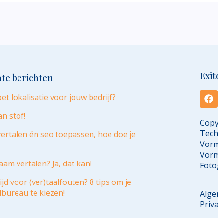
Exit
te berichten
et lokalisatie voor jouw bedrijf?
an stof!
Copy
Tech
ertalen én seo toepassen, hoe doe je
Vorm
Vor
am vertalen? Ja, dat kan!
Foto
ijd voor (ver)taalfouten? 8 tips om je
lbureau te kiezen!
Alge
Priv