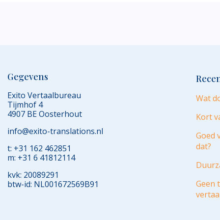
Gegevens
Recen
Exito Vertaalbureau
Wat do
Tijmhof 4
4907 BE Oosterhout
Kort v
info@exito-translations.nl
Goed v
dat?
t: +31 162 462851
m: +31 6 41812114
Duurza
kvk: 20089291
Geen t
btw-id: NL001672569B91
vertaa