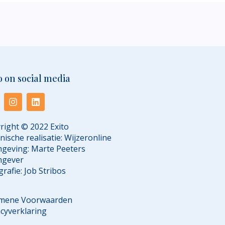
o on social media
right © 2022 Exito
nische realisatie:
Wijzeronline
geving:
Marte Peeters
mgever
grafie:
Job Stribos
mene Voorwaarden
acyverklaring