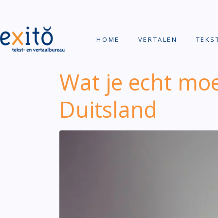
HOME
VERTALEN
TEKS
Wat je echt moe
Duitsland