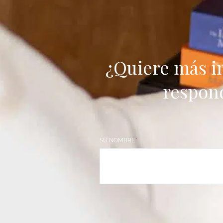
¿Quiere más i
respon
SU NOMBRE