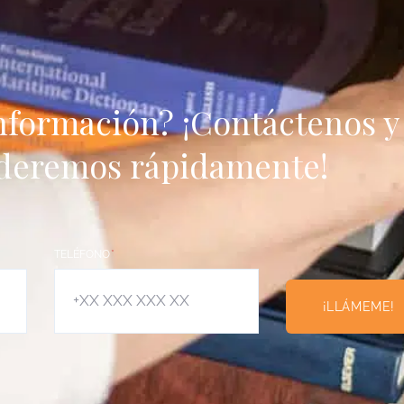
nformación? ¡Contáctenos y 
deremos rápidamente!
TELÉFONO
¡LLÁMEME!