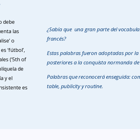
?
so debe
¿Sabía que una gran parte del vocabulari
uenta las
francés?
lise’ o
es ‘fútbol’,
Estas palabras fueron adoptadas por la él
les (‘5th of
posteriores a la conquista normanda de 
plíquela de
Palabras que reconocerá enseguida: com
a y el
table, publicity y routine.
nsistente es