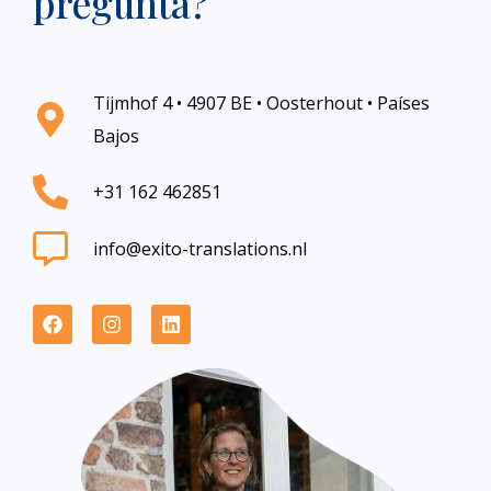
pregunta?
Tijmhof 4 • 4907 BE • Oosterhout • Países
Bajos
+31 162 462851
info@exito-translations.nl